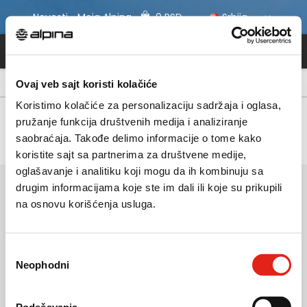
Novosti
Moja Alpina
0 RSD
Srbija
Ovaj veb sajt koristi kolačiće
POČETNA STRANICA
MODNA OBUĆA
Koristimo kolačiće za personalizaciju sadržaja i oglasa,
Trenutačno nemamo artikala koji odgovaraju
pružanje funkcija društvenih medija i analiziranje
odabranim kriterjima.
saobraćaja. Takođe delimo informacije o tome kako
koristite sajt sa partnerima za društvene medije,
oglašavanje i analitiku koji mogu da ih kombinuju sa
O nama
drugim informacijama koje ste im dali ili koje su prikupili
na osnovu korišćenja usluga.
Saveti
Kupovina
Избор
Neophodni
сагласности
Alpina
Alpina