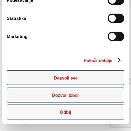
Podešavanja
Statistika
Marketing
© 1998-2026 ALPINA, D.O.O
Izdelava spletnih strani 2digital
Pokaži detalje
Dozvoli sve
Dozvoli izbor
Odbij