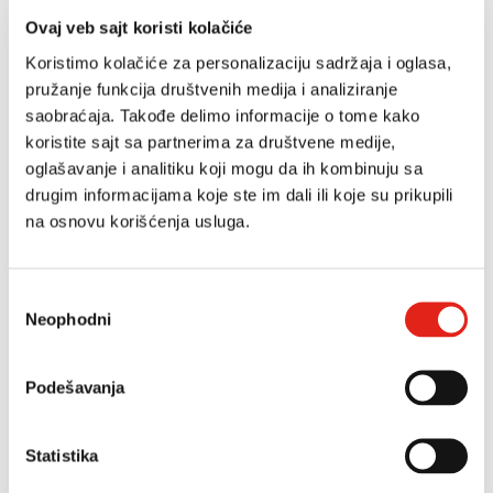
Ovaj veb sajt koristi kolačiće
3.995 RSD
Veličina
Koristimo kolačiće za personalizaciju sadržaja i oglasa,
7.990 RSD
Vaša ušteda -50%
pružanje funkcija društvenih medija i analiziranje
saobraćaja. Takođe delimo informacije o tome kako
koristite sajt sa partnerima za društvene medije,
DODAJ U KORPU
oglašavanje i analitiku koji mogu da ih kombinuju sa
drugim informacijama koje ste im dali ili koje su prikupili
na osnovu korišćenja usluga.
Opis
Избор
Neophodni
сагласности
Gornjište
tekstil
Podešavanja
Podstava i uložna
tabanica
tekstil
Statistika
Potplat (donjište)
veštački materijal