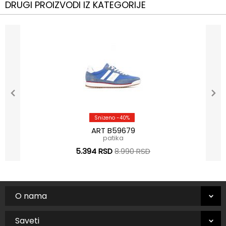
DRUGI PROIZVODI IZ KATEGORIJE
Snizeno -40%
ART B59679
patika
5.394 RSD
8.990 RSD
O nama
Saveti