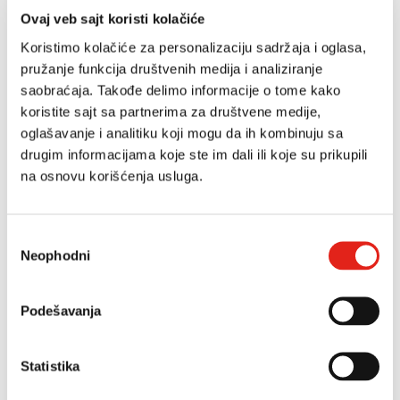
Boja
Ovaj veb sajt koristi kolačiće
Stil
Elegantni
Koristimo kolačiće za personalizaciju sadržaja i oglasa,
pružanje funkcija društvenih medija i analiziranje
saobraćaja. Takođe delimo informacije o tome kako
15.990 RSD
Veličina
koristite sajt sa partnerima za društvene medije,
oglašavanje i analitiku koji mogu da ih kombinuju sa
drugim informacijama koje ste im dali ili koje su prikupili
DODAJ U KORPU
na osnovu korišćenja usluga.
Избор
Neophodni
сагласности
Opis
Podešavanja
Gornjište
prirodna koža
Statistika
Podstava i uložna
tabanica
prirodna koža