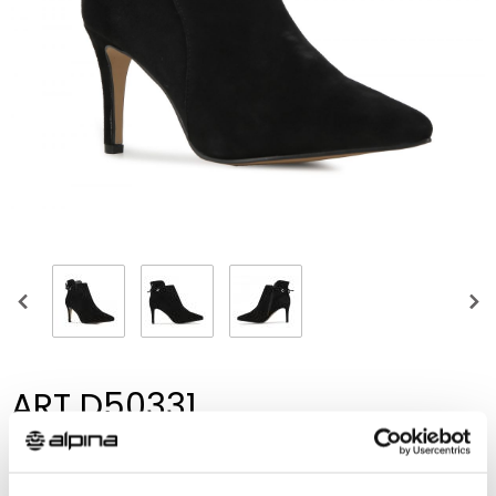
ART D50331
gležnjača