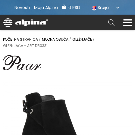
Novosti
Moja Alpina
0 RSD
Srbija
POČETNA STRANICA
MODNA OBUĆA
GLEŽNJAČE
GLEŽNJAČA - ART D50331