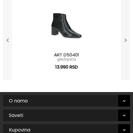
ART D50401
gležnjača
13.990 RSD
O nama
Saveti
Kupovina