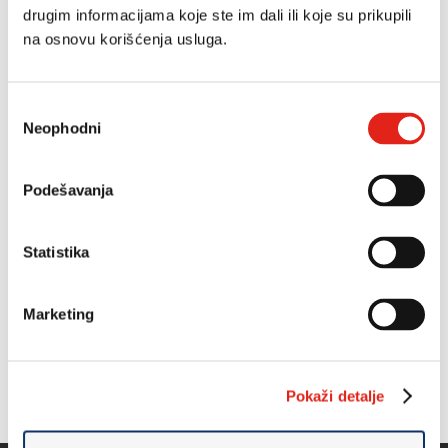
drugim informacijama koje ste im dali ili koje su prikupili
na osnovu korišćenja usluga.
Избор
Neophodni
сагласности
Podešavanja
ART F33312
Statistika
cipela
10.590 RSD
Marketing
Pokaži detalje