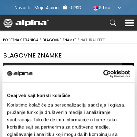
Novosti
Moja Alpina
0 RSD
Srbija
POČETNA STRANICA
BLAGOVNE ZNAMKE
NATURAL FEET
BLAGOVNE ZNAMKE
Kategorije
Filter
Ovaj veb sajt koristi kolačiće
Natural feet
Koristimo kolačiće za personalizaciju sadržaja i oglasa,
Sortiraj po:
Št. / stran
pružanje funkcija društvenih medija i analiziranje
saobraćaja. Takođe delimo informacije o tome kako
Zadano
20
koristite sajt sa partnerima za društvene medije,
Prikazano 1-1 od 1 proizvoda
oglašavanje i analitiku koji mogu da ih kombinuju sa