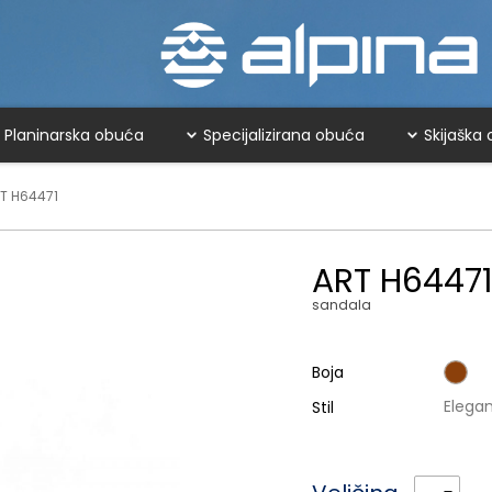
Planinarska obuća
Specijalizirana obuća
Skijaška
T H64471
ART H6447
sandala
Boja
Stil
Elegan