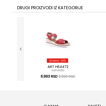
DRUGI PROIZVODI IZ KATEGORIJE
Snizeno -30%
ART H64472
sandala
6.993 RSD
9.990 RSD