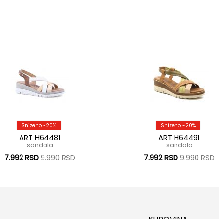
Snizeno -20%
Snizeno -20%
ART H64481
ART H64491
sandala
sandala
7.992 RSD
9.990 RSD
7.992 RSD
9.990 RSD