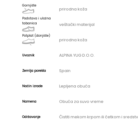
Gornjište
prirodna koža
Podstava i uložna
tabanica
veštački materijal
Potplat (donjište)
prirodna koža
ALPINA YUG D.O.O.
Uvoznik
Spain
Zemlja porekla
Lepljena obuća
Način izrade
Obuća za suvo vreme
Namena
Čistiti mekom krpom ili četkom i sreds
Održavanje