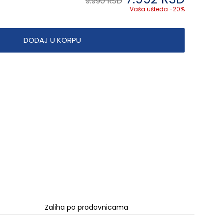
9.990 RSD
Vaša ušteda -20%
DODAJ U KORPU
Zaliha po prodavnicama