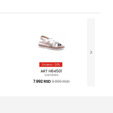
Snizeno -20%
ART H64501
sandala
7.992 RSD
9.990 RSD