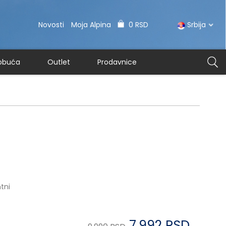
Novosti
Moja Alpina
0 RSD
Srbija
 obuća
Outlet
Prodavnice
1
tni
7.992 RSD